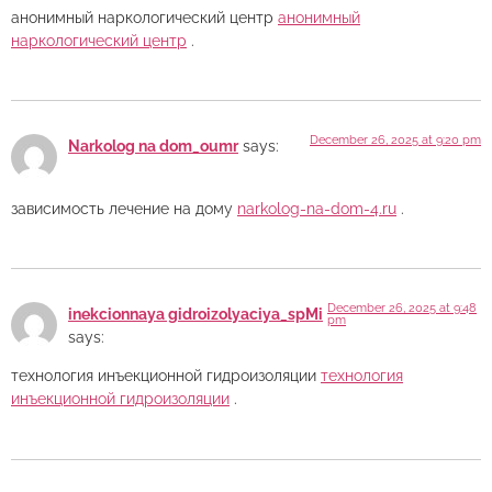
анонимный наркологический центр
анонимный
наркологический центр
.
December 26, 2025 at 9:20 pm
Narkolog na dom_oumr
says:
зависимость лечение на дому
narkolog-na-dom-4.ru
.
December 26, 2025 at 9:48
inekcionnaya gidroizolyaciya_spMi
pm
says:
технология инъекционной гидроизоляции
технология
инъекционной гидроизоляции
.