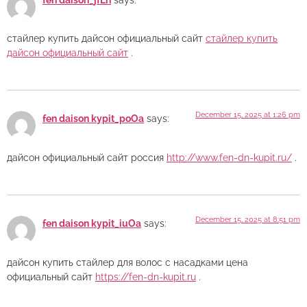
стайлер купить дайсон официальный сайт
стайлер купить
дайсон официальный сайт
.
December 15, 2025 at 1:26 pm
fen daison kypit_poOa
says:
дайсон официальный сайт россия
http://www.fen-dn-kupit.ru/
.
December 15, 2025 at 8:51 pm
fen daison kypit_iuOa
says:
дайсон купить стайлер для волос с насадками цена
официальный сайт
https://fen-dn-kupit.ru
.