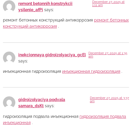
December 27, 2025 at
remont betonnih konstrykcii
1:11 am
ysilenie_afPi
says:
ремонт бетонных конструкций антикоррозия
ремонт бетонных
конструкций антикоррозия
.
December 27, 2025 at 1:35
inekcionnaya gidroizolyaciya_gcEl
am
says:
инъекционная гидроизоляция
инъекционная гидроизоляция
.
December 27, 2025 at 3:37
gidroizolyaciya podvala
am
samara_dsKt
says:
гидроизоляция подвала инъекционная
гидроизоляция подвала
инъекционная
.