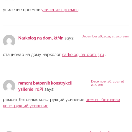
усиление проемов
усиление проемов
.
December 26, 2025 at 10:09 am
Narkolog na dom_ktMn
says:
стационар на дому нарколог
narkolog-na-dom-3.ru
.
December 26, 2025 at
remont betonnih konstrykcii
2:55 pm
ysilenie_rdPi
says:
ремонт бетонных конструкций усиление
ремонт бетонных
конструкций усиление
.