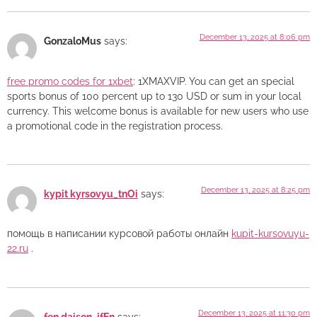
December 13, 2025 at 8:06 pm
GonzaloMus
says:
free promo codes for 1xbet
: 1XMAXVIP. You can get an special
sports bonus of 100 percent up to 130 USD or sum in your local
currency. This welcome bonus is available for new users who use
a promotional code in the registration process.
December 13, 2025 at 8:25 pm
kypit kyrsovyu_tnOi
says:
помощь в написании курсовой работы онлайн
kupit-kursovuyu-
22.ru
.
December 13, 2025 at 11:30 pm
fen daison_jfEn
says: