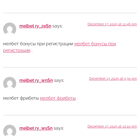
December 17, 2025 at 12:46 pm
melbet ry_zeSn
says:
мелбет бонусы при регистрации
мелбет бонусы при
регистрации
.
December 17, 2025 at 5:30 pm
melbet ry_wnSn
says:
мелбет фрибеты
мелбет фрибеты
.
December 17, 2025 at 10:10 pm
melbet ry_wsSn
says: