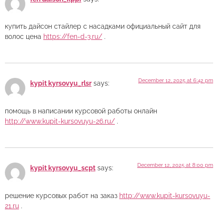
купить дайсон стайлер с насадками официальный сайт для
волос цена
https://fen-d-3.ru/
.
December 12, 2025 at 6:42 pm
kypit kyrsovyu_rlsr
says:
помощь в написании курсовой работы онлайн
http://www.kupit-kursovuyu-26.ru/
.
December 12, 2025 at 8:00 pm
kypit kyrsovyu_scpt
says:
решение курсовых работ на заказ
http://www.kupit-kursovuyu-
21.ru
.