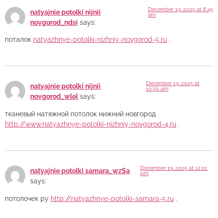
December 19, 2025 at 8:45
natyajnie potolki nijnii
am
novgorod_ndsi
says:
поталок
natyazhnye-potolki-nizhniy-novgorod-5.ru
.
December 19, 2025 at
natyajnie potolki nijnii
10:50 am
novgorod_wlel
says:
тканевый натяжной потолок нижний новгород
http://www.natyazhnye-potolki-nizhniy-novgorod-4.ru
.
December 19, 2025 at 12:01
natyajnie potolki samara_wzSa
pm
says:
потолочек ру
http://natyazhnye-potolki-samara-5.ru
.