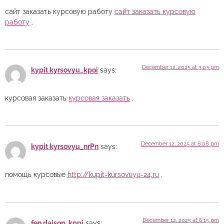
сайт заказать курсовую работу
сайт заказать курсовую
работу
.
December 12, 2025 at 3:03 pm
kypit kyrsovyu_kpoi
says:
курсовая заказать
курсовая заказать
.
December 12, 2025 at 6:08 pm
kypit kyrsovyu_nrPn
says:
помощь курсовые
http://kupit-kursovuyu-24.ru
.
December 12, 2025 at 6:15 pm
fen daison_kppi
says: