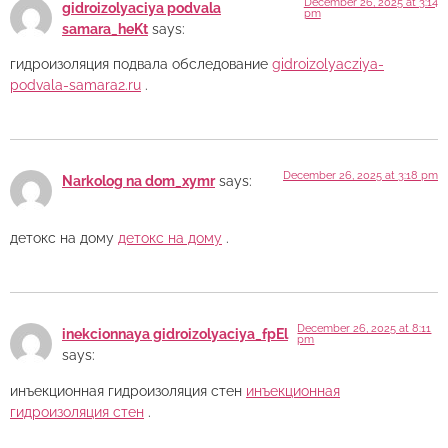
December 26, 2025 at 3:14
gidroizolyaciya podvala
pm
samara_heKt
says:
гидроизоляция подвала обследование
gidroizolyacziya-
podvala-samara2.ru
.
December 26, 2025 at 3:18 pm
Narkolog na dom_xymr
says:
детокс на дому
детокс на дому
.
December 26, 2025 at 8:11
inekcionnaya gidroizolyaciya_fpEl
pm
says:
инъекционная гидроизоляция стен
инъекционная
гидроизоляция стен
.