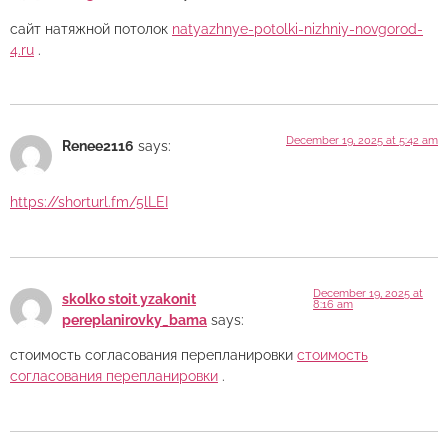
сайт натяжной потолок
natyazhnye-potolki-nizhniy-novgorod-
4.ru
.
December 19, 2025 at 5:42 am
Renee2116
says:
https://shorturl.fm/5lLEI
December 19, 2025 at
skolko stoit yzakonit
8:16 am
pereplanirovky_bama
says:
стоимость согласования перепланировки
стоимость
согласования перепланировки
.