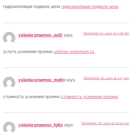
гидроизоляция подвала цена
гидроизоляция подвала цена
.
December 25, 2025 at 5:08 am
ysilenie proemov_oqSi
says:
услуга усиления проема
usilenie-proemov5.ru
.
December 26, 2025 at 2:47 am
ysilenie proemov_meKn
says:
стоимость усиления проема
стоимость усиления проема
.
December 26, 2025 at 10:00 am
ysilenie proemov_fgKn
says: