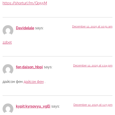
https://shorturl.fm/Qo55M
December 12, 2025 at 10:51 am
Davidelale
says:
22bet
December 12, 2025 at 1:04 pm
fen daison_hbpi
says:
дайсон фен
дайсон фен
.
December 12, 2025 at 1:23 pm
kypit kyrsovyu_vgEi
says: