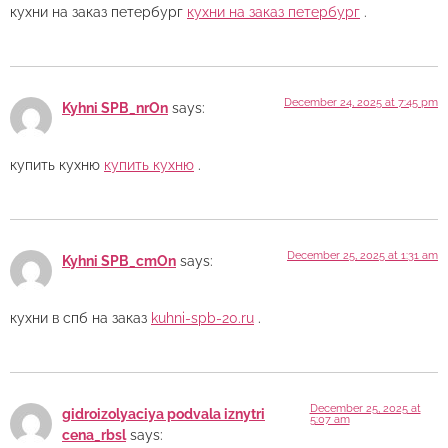
кухни на заказ петербург
кухни на заказ петербург
.
December 24, 2025 at 7:45 pm
Kyhni SPB_nrOn
says:
купить кухню
купить кухню
.
December 25, 2025 at 1:31 am
Kyhni SPB_cmOn
says:
кухни в спб на заказ
kuhni-spb-20.ru
.
December 25, 2025 at
gidroizolyaciya podvala iznytri
5:07 am
cena_rbsl
says: